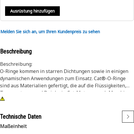
Ausrüstung hinzufügen
Melden Sie sich an, um Ihren Kundenpreis zu sehen
Beschreibung
Beschreibung:
O-Ringe kommen in starren Dichtungen sowie in einigen
dynamischen Anwendungen zum Einsatz. Cat®-O-Ringe
sind aus Materialien gefertigt, die auf die Flüssigkeiten,
Temperaturen und Drücke in Cat-Motoren und -Maschinen
abgestimmt sind. Sie zeichnen sich durch
Verschleißfestigkeit und Druckverformungsbeständigkeit
aus und sind vor Spaltextrusion geschützt. Zudem sind
Technische Daten
manche Cat-O-Ringe mit PTFE beschichtet, sodass beim
Maßeinheit
Einbau des Dichtrings Verdrehungen und Schnitte