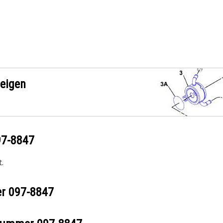
zeigen
97-8847
.
er
097-8847