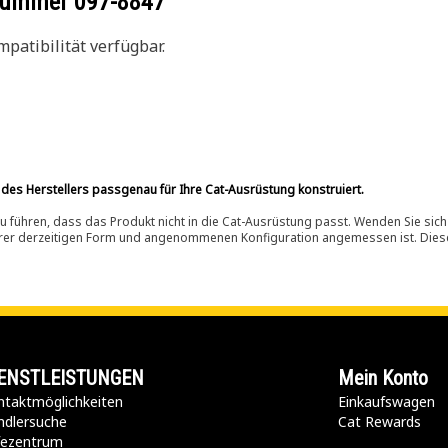
ilnummer
097-8847
patibilität verfügbar.
 des Herstellers passgenau für Ihre Cat-Ausrüstung konstruiert.
 führen, dass das Produkt nicht in die Cat-Ausrüstung passt. Wenden Sie sich
ihrer derzeitigen Form und angenommenen Konfiguration angemessen ist. Dieser 
ENSTLEISTUNGEN
Mein Konto
taktmöglichkeiten​
Einkaufswagen
ndlersuche
Cat Rewards
lfezentrum