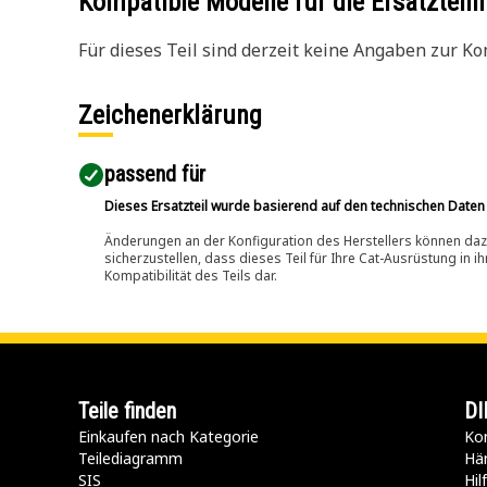
Kompatible Modelle für die Ersatzte
Für dieses Teil sind derzeit keine Angaben zur Kom
Zeichenerklärung
passend für​
Dieses Ersatzteil wurde basierend auf den technischen Daten
Änderungen an der Konfiguration des Herstellers können dazu
sicherzustellen, dass dieses Teil für Ihre Cat-Ausrüstung in 
Kompatibilität des Teils dar.
Teile finden
DI
Einkaufen nach Kategorie
Kon
Teilediagramm
Hä
SIS
Hi