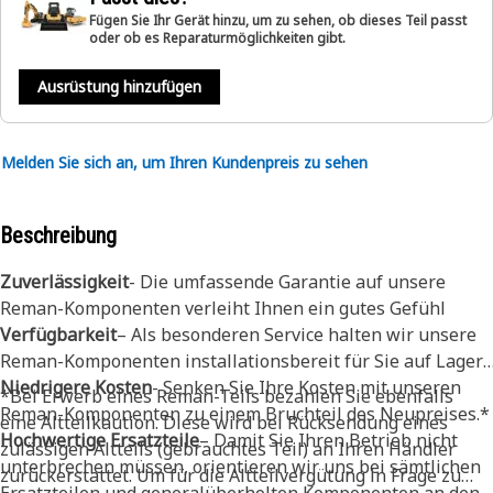
Fügen Sie Ihr Gerät hinzu, um zu sehen, ob dieses Teil passt
oder ob es Reparaturmöglichkeiten gibt.
Ausrüstung hinzufügen
Melden Sie sich an, um Ihren Kundenpreis zu sehen
Beschreibung
Zuverlässigkeit
- Die umfassende Garantie auf unsere
Reman-Komponenten verleiht Ihnen ein gutes Gefühl
Verfügbarkeit
– Als besonderen Service halten wir unsere
Reman-Komponenten installationsbereit für Sie auf Lager.
Niedrigere Kosten
- Senken Sie Ihre Kosten mit unseren
*Bei Erwerb eines Reman-Teils bezahlen Sie ebenfalls
Reman-Komponenten zu einem Bruchteil des Neupreises.*
eine Altteilkaution. Diese wird bei Rücksendung eines
Hochwertige Ersatzteile
– Damit Sie Ihren Betrieb nicht
zulässigen Altteils (gebrauchtes Teil) an Ihren Händler
unterbrechen müssen, orientieren wir uns bei sämtlichen
zurückerstattet. Um für die Altteilvergütung in Frage zu