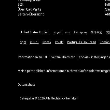
SIS
Hi
Über Cat Parts
Ga
Seiten-Übersicht
Abf
United States English
العربية
বাংলা
Български
简体中文
繁
ಕನ್ನಡ
한국어
Norsk
Polski
Português Do Brasil
Român
Informationen zu Cat
Seiten-Übersicht
Cookie-Einstellungen a
Meine persönlichen Informationen nicht verkaufen oder weiterge
Datenschutz
Caterpillar© 2026 Alle Rechte vorbehalten