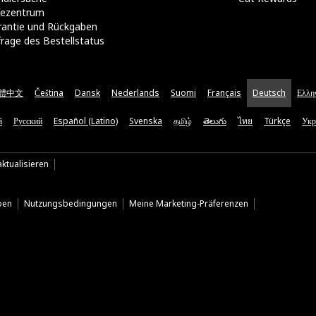
lfezentrum
rantie und Rückgaben
rage des Bestellstatus
體中文
Čeština
Dansk
Nederlands
Suomi
Français
Deutsch
Ελλη
ă
Русский
Español (Latino)
Svenska
தமிழ்
తెలుగు
ไทย
Türkçe
Укр
ktualisieren
ben
Nutzungsbedingungen
Meine Marketing-Präferenzen