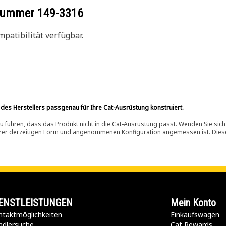
ilnummer
149-3316
patibilität verfügbar.
 des Herstellers passgenau für Ihre Cat-Ausrüstung konstruiert.
 führen, dass das Produkt nicht in die Cat-Ausrüstung passt. Wenden Sie sich
ihrer derzeitigen Form und angenommenen Konfiguration angemessen ist. Dieser 
ENSTLEISTUNGEN
Mein Konto
taktmöglichkeiten​
Einkaufswagen
ndlersuche
Cat Rewards