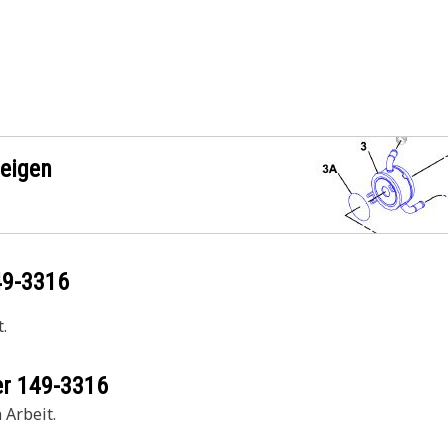
zeigen
49-3316
.
er
149-3316
 Arbeit.