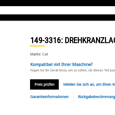
149-3316
: DREHKRANZLA
Marke: Cat
Kompatibel mit Ihrer Maschine?
Fügen Sie Ihr Gerät hinzu, um zu sehen, ob dieses Teil pa
Preis prüfen
Melden Sie sich an, um Ihren 
Garantieinformationen
Rückgabebestimmung