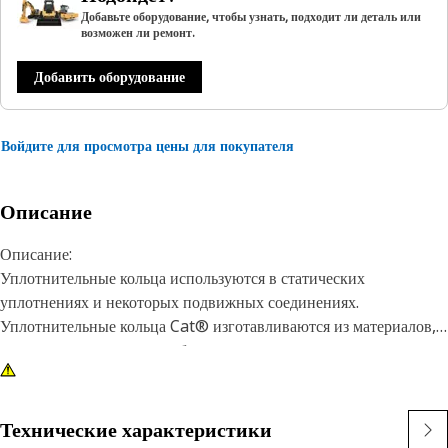
Добавьте оборудование, чтобы узнать, подходит ли деталь или
возможен ли ремонт.
Добавить оборудование
Войдите для просмотра цены для покупателя
Описание
Описание:
Уплотнительные кольца используются в статических
уплотнениях и некоторых подвижных соединениях.
Уплотнительные кольца Cat® изготавливаются из материалов,
которые соответствуют рабочим средам, температурам и
давлениям, используемым в двигателях и машинах Cat.
Материалы устойчивы к износу и экструзии, а также
обеспечивают превосходную стойкость к остаточной
Технические характеристики
деформации уплотнения. Кроме того, некоторые