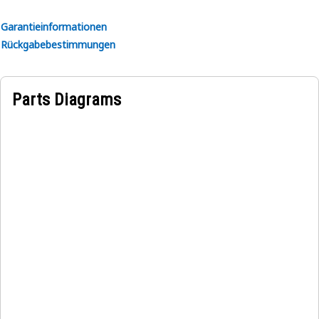
Anwendung:
Wird mit Hydrauliksteuerhebelsystemen verwendet.
Garantieinformationen
Weitere Informationen finden Sie in Ihrer
Rückgabebestimmungen
Betriebsanleitung oder erhalten Sie von Ihrem lokalen Cat-
Händler.
Parts Diagrams