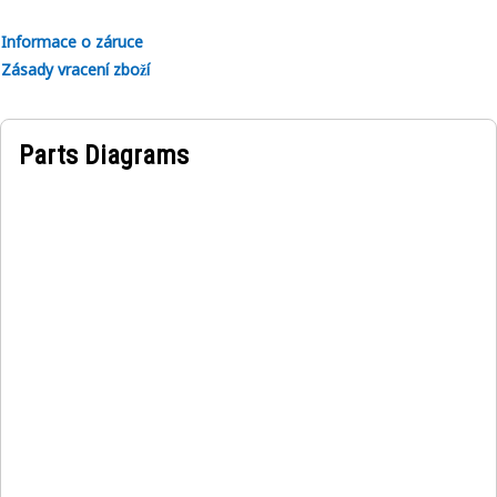
Používají se u systémů hydraulického ručního řízení. Další
informace získáte ve své příručce majitele. Případně se
Informace o záruce
obraťte na svého místního prodejce společnosti Cat.
Zásady vracení zboží
Parts Diagrams