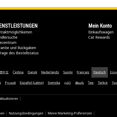
ENSTLEISTUNGEN
Mein Konto
taktmöglichkeiten​
Einkaufswagen
ndlersuche
Cat Rewards
lfezentrum
rantie und Rückgaben
rage des Bestellstatus
體中文
Čeština
Dansk
Nederlands
Suomi
Français
Deutsch
Ελλη
ă
Русский
Español (Latino)
Svenska
தமிழ்
తెలుగు
ไทย
Türkçe
Укр
ktualisieren
ben
Nutzungsbedingungen
Meine Marketing-Präferenzen