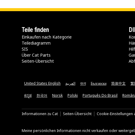
Teile finden
DI
Einkaufen nach Kategorie
Kon
Teilediagramm
Hä
SIS
Hi
Über Cat Parts
Ga
Seiten-Übersicht
Abf
United States English
العربية
বাংলা
Български
简体中文
繁
ಕನ್ನಡ
한국어
Norsk
Polski
Português Do Brasil
Român
Informationen zu Cat
Seiten-Übersicht
Cookie-Einstellungen a
Meine persönlichen Informationen nicht verkaufen oder weiterge