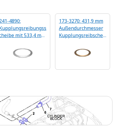
241-4890:
173-3270: 431,9 mm
Kupplungsreibungss
Außendurchmesser
cheibe mit 533,4 mm
Kupplungsreibschei
Außendurchmesser
be