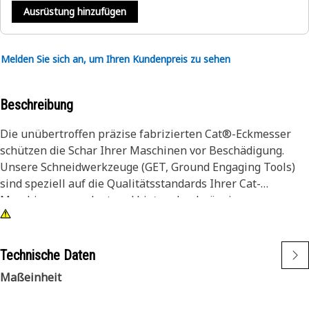
Ausrüstung hinzufügen
Melden Sie sich an, um Ihren Kundenpreis zu sehen
Beschreibung
Die unübertroffen präzise fabrizierten Cat®-Eckmesser
schützen die Schar Ihrer Maschinen vor Beschädigung.
Unsere Schneidwerkzeuge (GET, Ground Engaging Tools)
sind speziell auf die Qualitätsstandards Ihrer Cat-
Maschinen ausgelegt und bieten durchgängig
hervorragenden Schutz.
Cat-Eckmesser sind dank optimaler Beständigkeit gegen
Technische Daten
Abrieb und Schlagfestigkeit für eine Vielzahl von
Maßeinheit
Anwendungen geeignet und steigern somit die
Vielseitigkeit Ihres Motorgraders. Dank ihres dicken