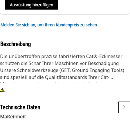
Ausrüstung hinzufügen
Melden Sie sich an, um Ihren Kundenpreis zu sehen
Beschreibung
Die unübertroffen präzise fabrizierten Cat®-Eckmesser
schützen die Schar Ihrer Maschinen vor Beschädigung.
Unsere Schneidwerkzeuge (GET, Ground Engaging Tools)
sind speziell auf die Qualitätsstandards Ihrer Cat-
Maschinen ausgelegt und bieten durchgängig
hervorragenden Schutz.
Cat-Eckmesser sind dank optimaler Beständigkeit gegen
Technische Daten
Abrieb und Schlagfestigkeit für eine Vielzahl von
Maßeinheit
Anwendungen geeignet und steigern somit die
Vielseitigkeit Ihres Motorgraders. Dank ihres dicken