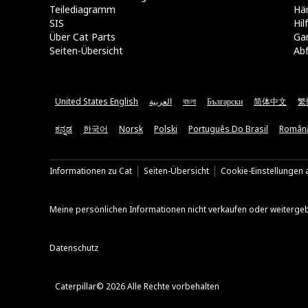
Teilediagramm
Hä
SIS
Hi
Über Cat Parts
Ga
Seiten-Übersicht
Abf
United States English
العربية
বাংলা
Български
简体中文
繁
ಕನ್ನಡ
한국어
Norsk
Polski
Português Do Brasil
Român
Informationen zu Cat
Seiten-Übersicht
Cookie-Einstellungen a
Meine persönlichen Informationen nicht verkaufen oder weiterge
Datenschutz
Caterpillar© 2026 Alle Rechte vorbehalten