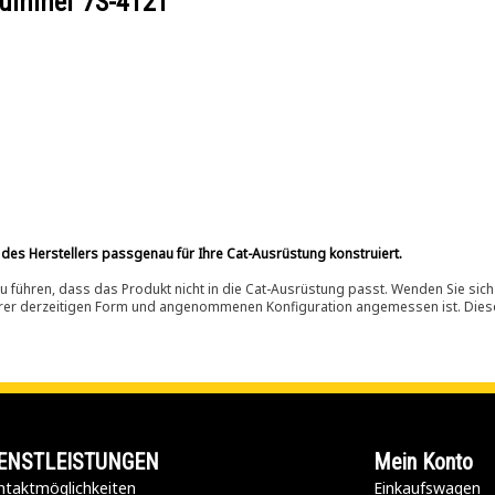
ilnummer
7S-4121
 des Herstellers passgenau für Ihre Cat-Ausrüstung konstruiert.
 führen, dass das Produkt nicht in die Cat-Ausrüstung passt. Wenden Sie sich
ihrer derzeitigen Form und angenommenen Konfiguration angemessen ist. Dieser 
ENSTLEISTUNGEN
Mein Konto
taktmöglichkeiten​
Einkaufswagen