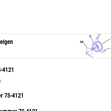
zeigen
S-4121
.
er
7S-4121