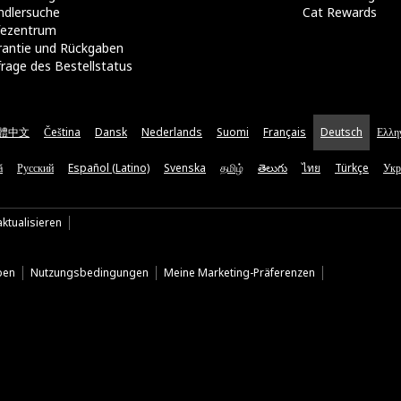
ndlersuche
Cat Rewards
lfezentrum
rantie und Rückgaben
rage des Bestellstatus
體中文
Čeština
Dansk
Nederlands
Suomi
Français
Deutsch
Ελλη
ă
Русский
Español (Latino)
Svenska
தமிழ்
తెలుగు
ไทย
Türkçe
Укр
ktualisieren
ben
Nutzungsbedingungen
Meine Marketing-Präferenzen