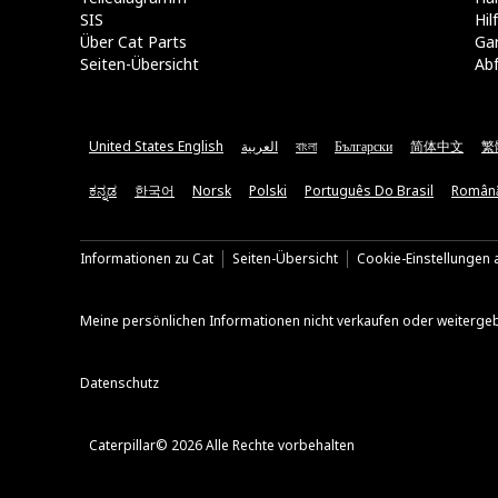
SIS
Hi
Über Cat Parts
Ga
Seiten-Übersicht
Abf
United States English
العربية
বাংলা
Български
简体中文
繁
ಕನ್ನಡ
한국어
Norsk
Polski
Português Do Brasil
Român
Informationen zu Cat
Seiten-Übersicht
Cookie-Einstellungen a
Meine persönlichen Informationen nicht verkaufen oder weiterge
Datenschutz
Caterpillar© 2026 Alle Rechte vorbehalten