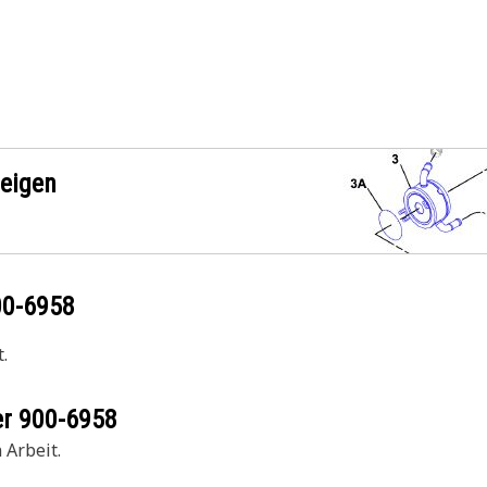
zeigen
00-6958
.
er
900-6958
 Arbeit.