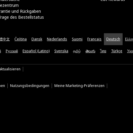
lfezentrum
rantie und Rückgaben
rage des Bestellstatus
體中文
Čeština
Dansk
Nederlands
Suomi
Français
Deutsch
Ελλη
ă
Русский
Español (Latino)
Svenska
தமிழ்
తెలుగు
ไทย
Türkçe
Укр
ktualisieren
ben
Nutzungsbedingungen
Meine Marketing-Präferenzen