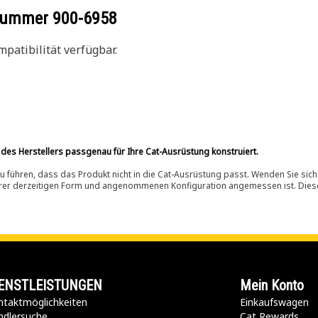
ilnummer
900-6958
patibilität verfügbar.
 des Herstellers passgenau für Ihre Cat-Ausrüstung konstruiert.
 führen, dass das Produkt nicht in die Cat-Ausrüstung passt. Wenden Sie sich
ihrer derzeitigen Form und angenommenen Konfiguration angemessen ist. Dieser 
ENSTLEISTUNGEN
Mein Konto
taktmöglichkeiten​
Einkaufswagen
ndlersuche
Cat Rewards