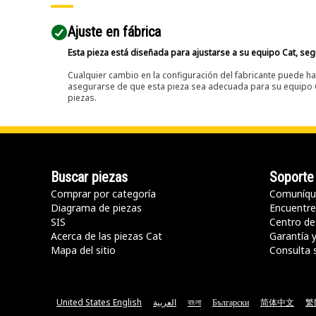
Ajuste en fábrica
Esta pieza está diseñada para ajustarse a su equipo Cat, segú
Cualquier cambio en la configuración del fabricante puede hac
asegurarse de que esta pieza sea adecuada para su equipo Ca
piezas.
Buscar piezas
Soporte
Comprar por categoría
Comuníqu
Diagrama de piezas
Encuentre 
SIS
Centro de
Acerca de las piezas Cat
Garantía 
Mapa del sitio
Consulta 
United States English
العربية
বাংলা
Български
简体中文
繁