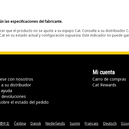
n las especificaciones del fabricante.
er que el producto no se ajuste a su equipo Cat. Consulte a su distribuidor C
t en su estado actual y configuración supuesta. Este indicador no puede gara
Mi cuenta
ese con nosotros
Carro de compras
a su distribuidor
Cat Rewards
 ayuda
y devoluciones
sobre el estado del pedido
體中文
Čeština
Dansk
Nederlands
Suomi
Français
Deutsch
Ελλη