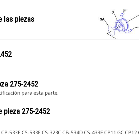
 las piezas
2452
ieza
275-2452
ficación para esta parte.
e pieza
275-2452
C CP-533E CS-533E CS-323C CB-534D CS-433E CP11 GC CP12