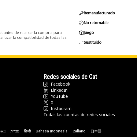
Remanufacturado
No retornable
at antes de realizar la compra, para
Juego
ntizar la compatibilidad de todas las
Sustituido
Redes sociales de Cat
Facebook
LinkedIn
YouTube
X
Instagram
Todas las cuentas de redes sociales
νικά
עברית
हिन्दी
Bahasa Indonesia
Italiano
日本語