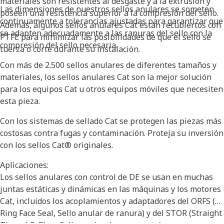
materiales son resistentes al desgaste y a la extrusión y
Las dimensiones de nuestros sellos anulares se someten
poseen una resistencia superior a la compresión del sello.
continuamente a tolerancias ajustadas para garantizar que
Además, algunos sellos anulares Cat están recubiertos con
se adapten adecuadamente a las ranuras del sello con la
PTFE para minimizar las posibilidades de que el sello se
compresión del sello necesaria.
tuerza o corte durante su instalación.
Con más de 2.500 sellos anulares de diferentes tamaños y
materiales, los sellos anulares Cat son la mejor solución
para los equipos Cat u otros equipos móviles que necesiten
esta pieza.
Con los sistemas de sellado Cat se protegen las piezas más
costosas contra fugas y contaminación. Proteja su inversión
con los sellos Cat® originales.
Aplicaciones:
Los sellos anulares con control de DE se usan en muchas
juntas estáticas y dinámicas en las máquinas y los motores
Cat, incluidos los acoplamientos y adaptadores del ORFS (O-
Ring Face Seal, Sello anular de ranura) y del STOR (Straight