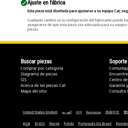
Ajuste en fábrica
Esta pieza está diseñada para ajustarse a su equipo Cat, segú
Cualquier cambio en la configuración del fabricante puede hac
asegurarse de que esta pieza sea adecuada para su equipo Ca
piezas.
Buscar piezas
Soporte
Comprar por categoría
Comuníqu
Diagrama de piezas
Encuentre 
SIS
Centro de
Acerca de las piezas Cat
Garantía 
Mapa del sitio
Consulta 
United States English
العربية
বাংলা
Български
简体中文
繁
ಕನ್ನಡ
한국어
Norsk
Polski
Português Do Brasil
Român