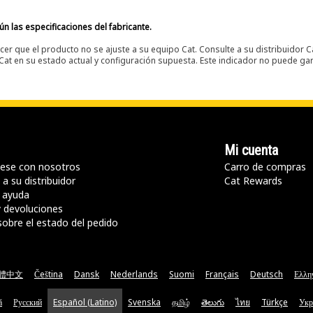
n las especificaciones del fabricante.
er que el producto no se ajuste a su equipo Cat. Consulte a su distribuidor C
t en su estado actual y configuración supuesta. Este indicador no puede gara
Mi cuenta
ese con nosotros
Carro de compras
a su distribuidor
Cat Rewards
 ayuda
y devoluciones
sobre el estado del pedido
體中文
Čeština
Dansk
Nederlands
Suomi
Français
Deutsch
Ελλη
ă
Русский
Español (Latino)
Svenska
தமிழ்
తెలుగు
ไทย
Türkçe
Укр