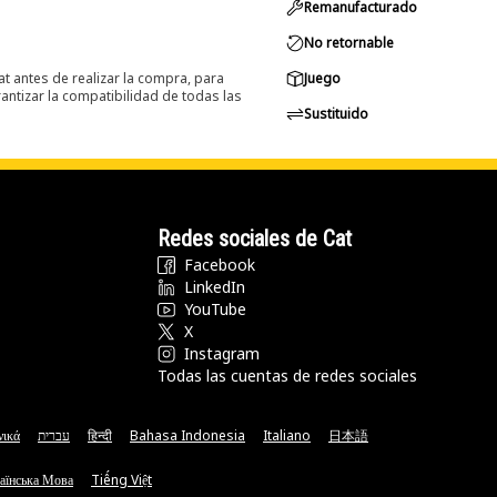
Remanufacturado
No retornable
at antes de realizar la compra, para
Juego
ntizar la compatibilidad de todas las
Sustituido
Redes sociales de Cat
Facebook
LinkedIn
YouTube
X
Instagram
Todas las cuentas de redes sociales
νικά
עברית
हिन्दी
Bahasa Indonesia
Italiano
日本語
аїнська Мова
Tiếng Việt