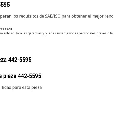
5595
peran los requisitos de SAE/ISO para obtener el mejor ren
ras CatΠ
iento anulará las garantías y puede causar lesiones personales graves o la 
ieza
442-5595
e pieza
442-5595
lidad para esta pieza.