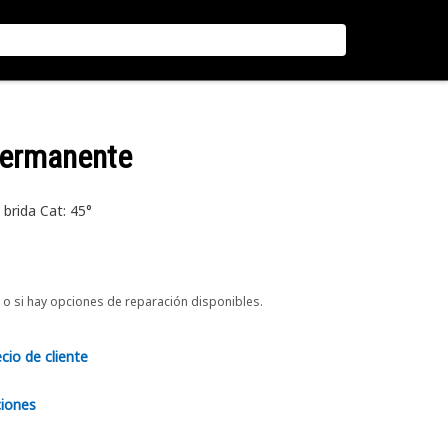
permanente
brida Cat: 45°
o si hay opciones de reparación disponibles.
ecio de cliente
ciones