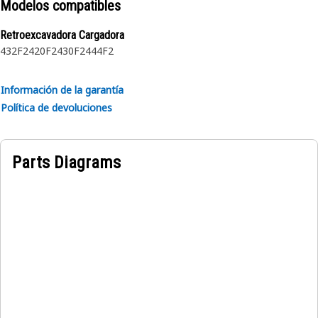
Modelos compatibles
protege a la máquina y la herramienta de los obstáculos
ocultos.
Retroexcavadora Cargadora
432F2
420F2
430F2
444F2
Información de la garantía
Política de devoluciones
Parts Diagrams