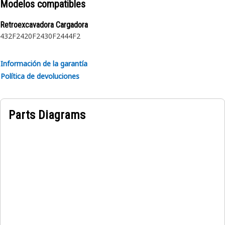
Modelos compatibles
protege a la máquina y la herramienta de los obstáculos
ocultos.
Retroexcavadora Cargadora
432F2
420F2
430F2
444F2
Información de la garantía
Política de devoluciones
Parts Diagrams