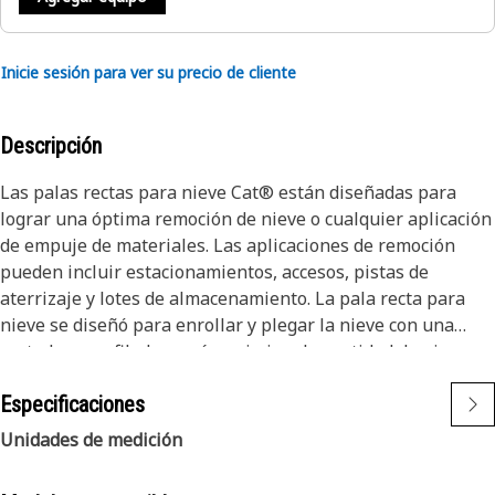
Inicie sesión para ver su precio de cliente
Descripción
Las palas rectas para nieve Cat® están diseñadas para
lograr una óptima remoción de nieve o cualquier aplicación
de empuje de materiales. Las aplicaciones de remoción
pueden incluir estacionamientos, accesos, pistas de
aterrizaje y lotes de almacenamiento. La pala recta para
nieve se diseñó para enrollar y plegar la nieve con una
vertedera perfilada, y así maximizar la cantidad de nieve
que se empuja. Una vez que el material se contiene y
Especificaciones
desplaza, los soportes de la caja aerodinámica garantizan
que la nieve no se adhiera a la herramienta, para aumentar
Unidades de medición
la productividad. La pala recta para nieve Cat cuenta con un
sistema de cuchilla de desplazamiento estándar, que