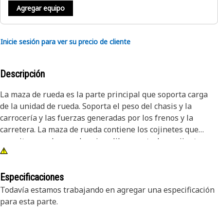
Agregar equipo
Inicie sesión para ver su precio de cliente
Descripción
La maza de rueda es la parte principal que soporta carga
de la unidad de rueda. Soporta el peso del chasis y la
carrocería y las fuerzas generadas por los frenos y la
carretera. La maza de rueda contiene los cojinetes que
permiten que las ruedas giren libremente. Los cojinetes se
lubrican con el aceite del conjunto de mando final. Está
hecho de material resistente y duradero para garantizar
resistencia y soportar condiciones de operación altas.
Especificaciones
Todavía estamos trabajando en agregar una especificación
Atributos:
para esta parte.
• Mantener la alineación y estabilidad adecuadas de la