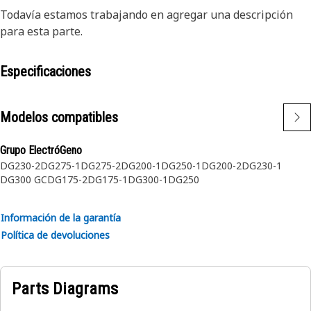
Todavía estamos trabajando en agregar una descripción
para esta parte.
Especificaciones
Modelos compatibles
Grupo ElectróGeno
DG230-2
DG275-1
DG275-2
DG200-1
DG250-1
DG200-2
DG230-1
DG300 GC
DG175-2
DG175-1
DG300-1
DG250
Información de la garantía
Política de devoluciones
Parts Diagrams