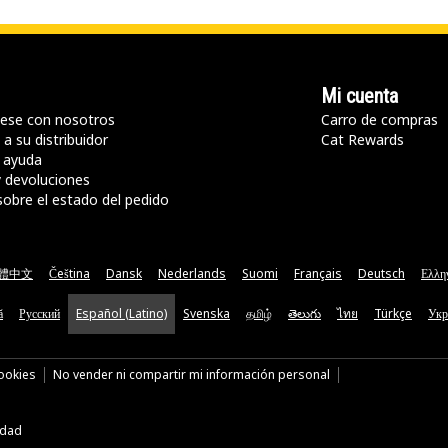
Mi cuenta
ese con nosotros
Carro de compras
a su distribuidor
Cat Rewards
 ayuda
y devoluciones
sobre el estado del pedido
體中文
Čeština
Dansk
Nederlands
Suomi
Français
Deutsch
Ελλη
ă
Русский
Español (Latino)
Svenska
தமிழ்
తెలుగు
ไทย
Türkçe
Укр
cookies
No vender ni compartir mi información personal
idad