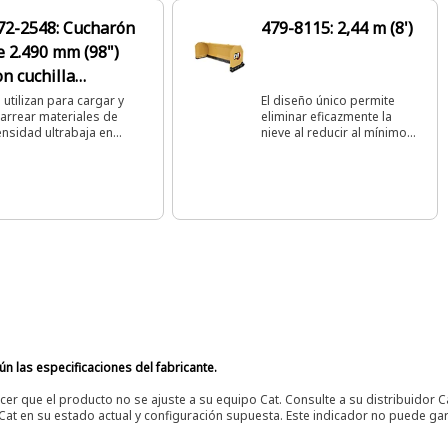
72-2548: Cucharón
479-8115: 2,44 m (8')
e 2.490 mm (98")
on cuchilla
mpernada
 utilizan para cargar y
El diseño único permite
arrear materiales de
eliminar eficazmente la
nsidad ultrabaja en
nieve al reducir al mínimo
versas aplicaciones.
las pasadas y disminuir las
acumulaciones de sal.
n las especificaciones del fabricante.
er que el producto no se ajuste a su equipo Cat. Consulte a su distribuidor C
t en su estado actual y configuración supuesta. Este indicador no puede gara