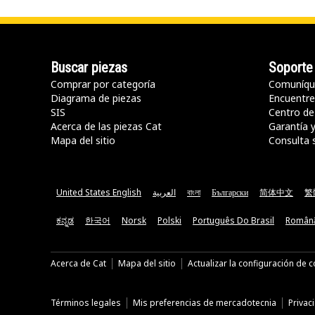
Buscar piezas
Soporte
Comprar por categoría
Comuníqu
Diagrama de piezas
Encuentre 
SIS
Centro de
Acerca de las piezas Cat
Garantía 
Mapa del sitio
Consulta 
United States English
العربية
বাংলা
Български
简体中文
繁
ಕನ್ನಡ
한국어
Norsk
Polski
Português Do Brasil
Român
Acerca de Cat
Mapa del sitio
Actualizar la configuración de 
Términos legales
Mis preferencias de mercadotecnia
Privac