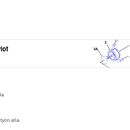
iot
a.
yön alla.