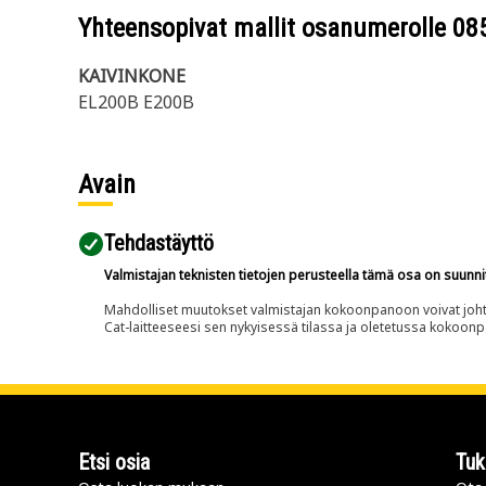
Yhteensopivat mallit osanumerolle
08
KAIVINKONE
EL200B E200B
Avain
Tehdastäyttö
Valmistajan teknisten tietojen perusteella tämä osa on suunni
Mahdolliset muutokset valmistajan kokoonpanoon voivat johtaa 
Cat-laitteeseesi sen nykyisessä tilassa ja oletetussa kokoon
Etsi osia
Tuk