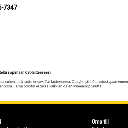
5-7347
teltu sopimaan Cat-laitteeseesi.
siihen, että tuote ei sovi Cat-laitteeseesi. Ota yhteyttä Cat-edustajaan enne
panossa. Tämä osoitin ei takaa kaikkien osien yhteensopivuutta.
i
Oma tili