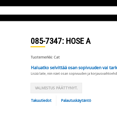
085-7347
: HOSE A
Tuotemerkki: Cat
Haluatko selvittää osan sopivuuden vai tark
Lisää laite, niin näet osan sopivuuden ja korjausvaihtoehd
VALMISTUS PÄÄTTYNYT.
Takuutiedot
Palautuskäytäntö