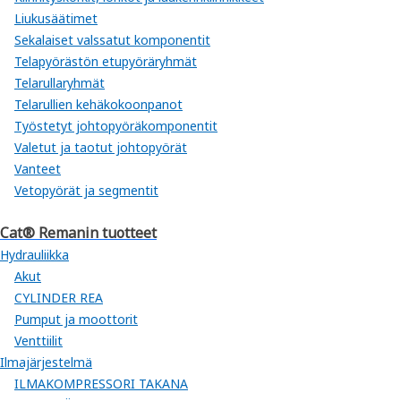
Liukusäätimet
Sekalaiset valssatut komponentit
Telapyörästön etupyöräryhmät
Telarullaryhmät
Telarullien kehäkokoonpanot
Työstetyt johtopyöräkomponentit
Valetut ja taotut johtopyörät
Vanteet
Vetopyörät ja segmentit
Cat® Remanin tuotteet
Hydrauliikka
Akut
CYLINDER REA
Pumput ja moottorit
Venttiilit
Ilmajärjestelmä
ILMAKOMPRESSORI TAKANA