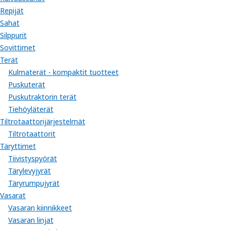
Repijät
Sahat
Silppurit
Sovittimet
Terät
Kulmaterät - kompaktit tuotteet
Puskuterät
Puskutraktorin terät
Tiehöyläterät
Tiltrotaattorijärjestelmät
Tiltrotaattorit
Täryttimet
Tiivistyspyörät
Tärylevyjyrät
Täryrumpujyrät
Vasarat
Vasaran kiinnikkeet
Vasaran linjat