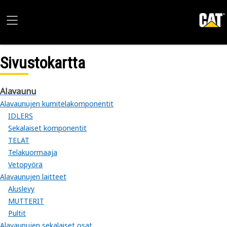
Sivustokartta
Alavaunu
Alavaunujen kumitelakomponentit
IDLERS
Sekalaiset komponentit
TELAT
Telakuormaaja
Vetopyörä
Alavaunujen laitteet
Aluslevy
MUTTERIT
Pultit
Alavaunujen sekalaiset osat