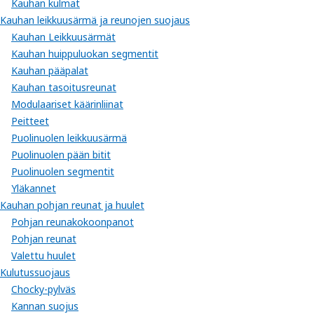
Kauhan kulmat
Kauhan leikkuusärmä ja reunojen suojaus
Kauhan Leikkuusärmät
Kauhan huippuluokan segmentit
Kauhan pääpalat
Kauhan tasoitusreunat
Modulaariset käärinliinat
Peitteet
Puolinuolen leikkuusärmä
Puolinuolen pään bitit
Puolinuolen segmentit
Yläkannet
Kauhan pohjan reunat ja huulet
Pohjan reunakokoonpanot
Pohjan reunat
Valettu huulet
Kulutussuojaus
Chocky-pylväs
Kannan suojus