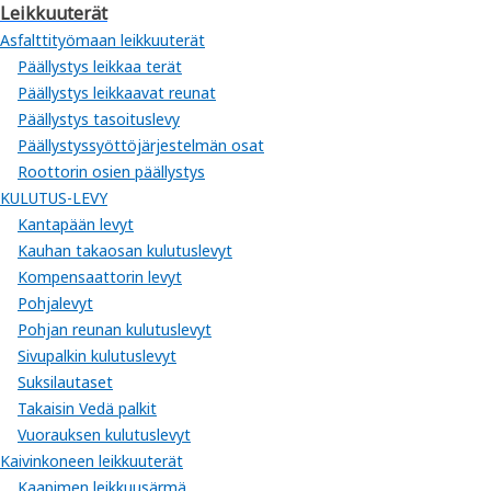
Leikkuuterät
Asfalttityömaan leikkuuterät
Päällystys leikkaa terät
Päällystys leikkaavat reunat
Päällystys tasoituslevy
Päällystyssyöttöjärjestelmän osat
Roottorin osien päällystys
KULUTUS-LEVY
Kantapään levyt
Kauhan takaosan kulutuslevyt
Kompensaattorin levyt
Pohjalevyt
Pohjan reunan kulutuslevyt
Sivupalkin kulutuslevyt
Suksilautaset
Takaisin Vedä palkit
Vuorauksen kulutuslevyt
Kaivinkoneen leikkuuterät
Kaapimen leikkuusärmä