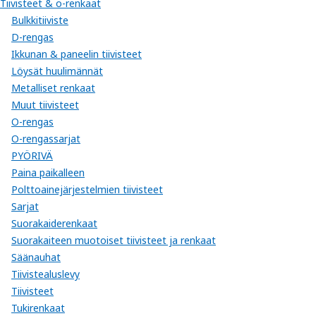
Tiivisteet & o-renkaat
Bulkkitiiviste
D-rengas
Ikkunan & paneelin tiivisteet
Löysät huulimännät
Metalliset renkaat
Muut tiivisteet
O-rengas
O-rengassarjat
PYÖRIVÄ
Paina paikalleen
Polttoainejärjestelmien tiivisteet
Sarjat
Suorakaiderenkaat
Suorakaiteen muotoiset tiivisteet ja renkaat
Säänauhat
Tiivistealuslevy
Tiivisteet
Tukirenkaat