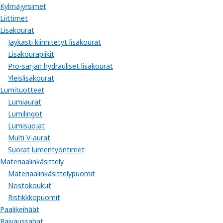
Kylmäjyrsimet
Liittimet
Lisäkourat
Jäykästi kiinnitetyt lisäkourat
Lisäkourapiikit
Pro-sarjan hydrauliset lisäkourat
Yleislisäkourat
Lumituotteet
Lumiaurat
Lumilingot
Lumisuojat
Multi V-aurat
Suorat lumentyöntimet
Materiaalinkäsittely
Materiaalinkäsittelypuomit
Nostokoukut
Ristikkkopuomit
Paalikeihäät
Raivaussahat