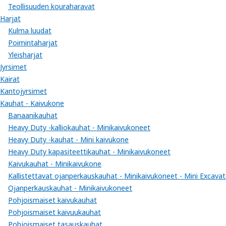
Teollisuuden kouraharavat
Harjat
Kulma luudat
Poimintaharjat
Yleisharjat
Jyrsimet
Kairat
Kantojyrsimet
Kauhat - Kaivukone
Banaanikauhat
Heavy Duty -kalliokauhat - Minikaivukoneet
Heavy Duty -kauhat - Mini kaivukone
Heavy Duty kapasiteettikauhat - Minikaivukoneet
Kaivukauhat - Minikaivukone
Kallistettavat ojanperkauskauhat - Minikaivukoneet - Mini Excavat
Ojanperkauskauhat - Minikaivukoneet
Pohjoismaiset kaivukauhat
Pohjoismaiset kaivuukauhat
Pohjoismaiset tasauskauhat