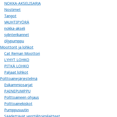
NOKKA-AKSELISARJA
Nostimet
Tangot
VAUHTIPYÖRÄ
nokka-akseli
sylinterikannet
öljypumppu
Moottorit ja lohkot
Cat Reman Moottori
LYHYT LOHKO
PITKÄ LOHKO
Paljaat lohkot
Polttoainejärjestelmä
Esikammiosarjat
P.AINEPUMPPU
Polttoaineen ohjaus
Polttoainekiskot
Pumppusuutin
Säädettävät venttiilitoimilaitteet