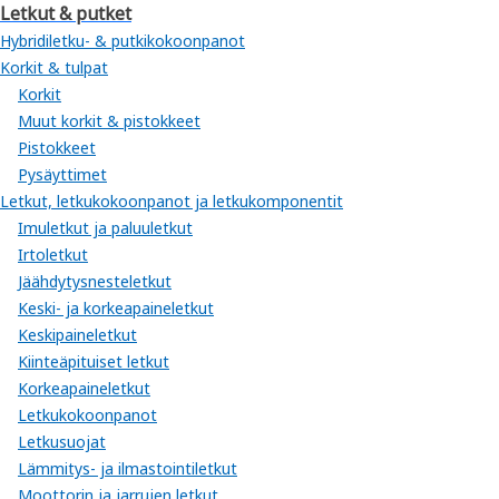
Letkut & putket
Hybridiletku- & putkikokoonpanot
Korkit & tulpat
Korkit
Muut korkit & pistokkeet
Pistokkeet
Pysäyttimet
Letkut, letkukokoonpanot ja letkukomponentit
Imuletkut ja paluuletkut
Irtoletkut
Jäähdytysnesteletkut
Keski- ja korkeapaineletkut
Keskipaineletkut
Kiinteäpituiset letkut
Korkeapaineletkut
Letkukokoonpanot
Letkusuojat
Lämmitys- ja ilmastointiletkut
Moottorin ja jarrujen letkut