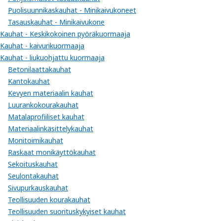
Puolisuunnikaskauhat - Minikaivukoneet
Tasauskauhat - Minikaivukone
Kauhat - Keskikokoinen pyöräkuormaaja
Kauhat - kaivurikuormaaja
Kauhat - liukuohjattu kuormaaja
Betonilaattakauhat
Kantokauhat
Kevyen materiaalin kauhat
Luurankokourakauhat
Matalaprofiiliset kauhat
Materiaalinkäsittelykauhat
Monitoimikauhat
Raskaat monikäyttökauhat
Sekoituskauhat
Seulontakauhat
Sivupurkauskauhat
Teollisuuden kourakauhat
Teollisuuden suorituskykyiset kauhat