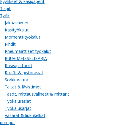
Pyyhkeet & käsipaperit
Teipit
Työk
Jakoavaimet
Käsityökalut
Momenttityökalut
Pihdit
Pneumaattiset työkalut
RUUVIMEISSELISARJA
Rasvapistoolit
Räikät & pistorasiat
Sorkkarauta
Taltat & lävistimet
Tasot, mittausvälineet & mittarit
Työkalurasiat
Työkalusarjat
Vasarat & liukukelkat
pumput