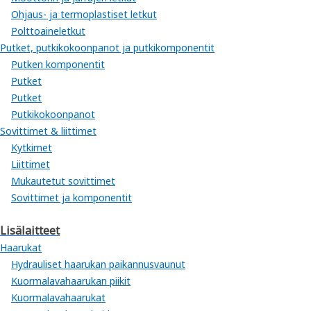
Ohjaus- ja termoplastiset letkut
Polttoaineletkut
Putket, putkikokoonpanot ja putkikomponentit
Putken komponentit
Putket
Putket
Putkikokoonpanot
Sovittimet & liittimet
Kytkimet
Liittimet
Mukautetut sovittimet
Sovittimet ja komponentit
Lisälaitteet
Haarukat
Hydrauliset haarukan paikannusvaunut
Kuormalavahaarukan piikit
Kuormalavahaarukat