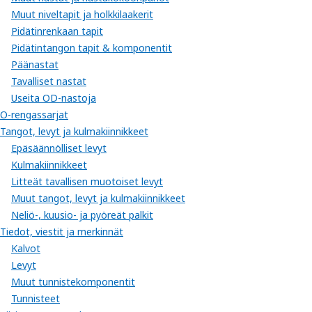
Muut niveltapit ja holkkilaakerit
Pidätinrenkaan tapit
Pidätintangon tapit & komponentit
Päänastat
Tavalliset nastat
Useita OD-nastoja
O-rengassarjat
Tangot, levyt ja kulmakiinnikkeet
Epäsäännölliset levyt
Kulmakiinnikkeet
Litteät tavallisen muotoiset levyt
Muut tangot, levyt ja kulmakiinnikkeet
Neliö-, kuusio- ja pyöreät palkit
Tiedot, viestit ja merkinnät
Kalvot
Levyt
Muut tunnistekomponentit
Tunnisteet