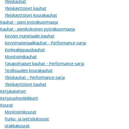
Yleiskauhat
Yleiskäyttöiset kauhat
Yleiskäyttöiset kourakauhat
Kauhat - pieni pyöräkuormaaja
Kauhat - pienikokoinen pyöräkuormaaja
Kevyen materiaalin kauhat
Kevytmateriaalikauhat - Performance-sarja
Korkeakippauskauhat
Monitoimikauhat
Tasapohjaiset kauhat - Performance-sarja
Teollisuuden kourakauhat
Yleiskauhat - Performance-sarja
Yleiskäyttöiset kauhat
Ketjukaivimet
Ketjuruohonleikkurit
Kourat
Monitoimikourat
Purku- ja lajittelukourat
Urakkakourat