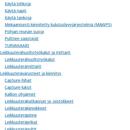
Käytä lohkoja
Käytä napit
Käytä tankoja
Mekaanisesti kiinnitetty kulutuslevyjärjestelmä (MAWPS)
Pohjan reunan suoja
Pulttien säästäjät
TURVAKAARI
Leikkuuterähuoltotyökalut ja mittarit
Leikkuuterähuoltotyökalut
Leikkuuterämittarit
Leikkuuterävarusteet ja kiinnitys
CapSure-hihat
CapSure-lukot
Kallion ohjaimet
Leikkuuteräkatkaisijat ja -pistokkeet
Leikkuuteräkiinnikkeet
Leikkuuteräpinne
Leikkuuteräprikat
Leikkuuteräpultit