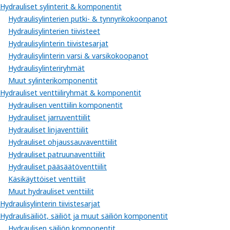
Hydrauliset sylinterit & komponentit
Hydraulisylinterien putki- & tynnyrikokoonpanot
Hydraulisylinterien tiivisteet
Hydraulisylinterin tiivistesarjat
Hydraulisylinterin varsi & varsikokoopanot
Hydraulisylinteriryhmät
Muut sylinterikomponentit
Hydrauliset venttiiliryhmät & komponentit
Hydraulisen venttiilin komponentit
Hydrauliset jarruventtiilit
Hydrauliset linjaventtiilit
Hydrauliset ohjaussauvaventtiilit
Hydrauliset patruunaventtiilit
Hydrauliset pääsäätöventtiilit
Käsikäyttöiset venttiilit
Muut hydrauliset venttiilit
Hydraulisylinterin tiivistesarjat
Hydraulisäiliöt, säiliöt ja muut säiliön komponentit
Hydraulisen säiliön komponentit