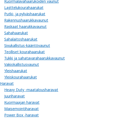
Kuormalavahaarukoiden vaunut
Lajittelukourahaarukat
Putki- ja pylväshaarukat
Rakennushaarukkavaunut
Raskaat haarukkavaunut
Sahahaarukat
Sahalaitoshaarukat
Sivukallistus-kääntövaunut
Teolliset kourahaarukat
Tukki ja sahatavarahaarukkavaunut
Vakiokallistusvaunut
Yleishaarukat
Yleiskourahaarukat
Haravat
Heavy Duty -maatalousharavat
Juuriharavat
Kuormaajan haravat
Maisemointiharavat
Power Box -haravat