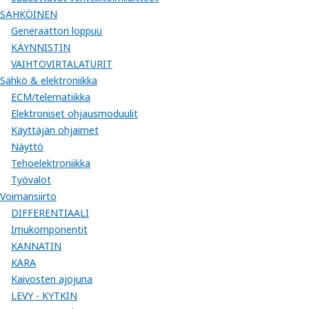
SÄHKÖINEN
Generaattori loppuu
KÄYNNISTIN
VAIHTOVIRTALATURIT
Sähkö & elektroniikka
ECM/telematiikka
Elektroniset ohjausmoduulit
Käyttäjän ohjaimet
Näyttö
Tehoelektroniikka
Työvalot
Voimansiirto
DIFFERENTIAALI
Imukomponentit
KANNATIN
KARA
Kaivosten ajojuna
LEVY - KYTKIN