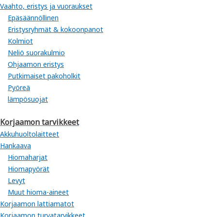
Vaahto, eristys ja vuoraukset
Epäsäännöllinen
Eristysryhmät & kokoonpanot
Kolmiot
Neliö suorakulmio
Ohjaamon eristys
Putkimaiset pakoholkit
Pyöreä
lämpösuojat
Korjaamon tarvikkeet
Akkuhuoltolaitteet
Hankaava
Hiomaharjat
Hiomapyörät
Levyt
Muut hioma-aineet
Korjaamon lattiamatot
Korjaamon turvatarvikkeet