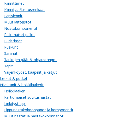
Kiinnittimet
Kiinnitys-/lukitusrenkaat
Läpiviennit
Muut laitteistot
Nostokomponentit
Pallomaiset pallot
Puristimet
Puskurit
Saranat
Tankojen päät & ohjaustangot
Tapit
Vaijeriköydet, kaapelit ja ketjut
Letkut & putket
Niveltapit & holkkilaakerit
Holkkilaakeri
Kartiomaiset sovitusnastat
Linkitystappi
Lippunastakokoonpanot ja komponentit
Muut nastat ja nastakokoonpanot