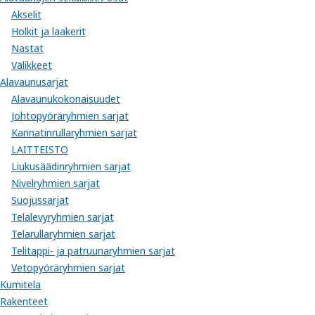
Akselit
Holkit ja laakerit
Nastat
Välikkeet
Alavaunusarjat
Alavaunukokonaisuudet
Johtopyöräryhmien sarjat
Kannatinrullaryhmien sarjat
LAITTEISTO
Liukusäädinryhmien sarjat
Nivelryhmien sarjat
Suojussarjat
Telalevyryhmien sarjat
Telarullaryhmien sarjat
Telitappi- ja patruunaryhmien sarjat
Vetopyöräryhmien sarjat
Kumitela
Rakenteet