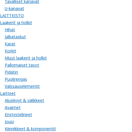
Tavalliset kanavat
U-kanavat
LAITTEISTO
Laakerit ja holkit
Hihat
Jalkataskut
Karat
Korkit
Muut laakerit ja holkit
Pallomaiset tasot
Pidätin
Puolirengas
Valssauselementit
Laitteet
Aluslevyt & välikkeet
Avaimet
Eristystelineet
Jousi
Kiinnikkeet & komponentit