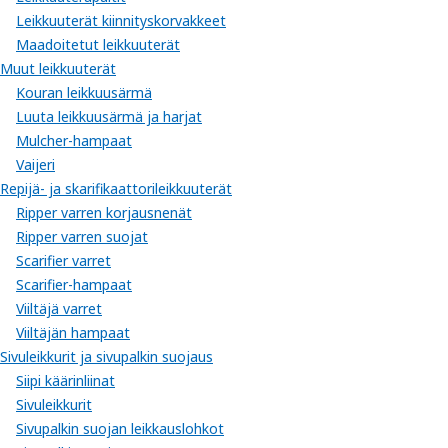
Leikkuuterät kiinnityskorvakkeet
Maadoitetut leikkuuterät
Muut leikkuuterät
Kouran leikkuusärmä
Luuta leikkuusärmä ja harjat
Mulcher-hampaat
Vaijeri
Repijä- ja skarifikaattorileikkuuterät
Ripper varren korjausnenät
Ripper varren suojat
Scarifier varret
Scarifier-hampaat
Viiltäjä varret
Viiltäjän hampaat
Sivuleikkurit ja sivupalkin suojaus
Siipi käärinliinat
Sivuleikkurit
Sivupalkin suojan leikkauslohkot