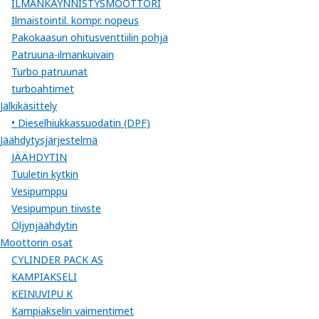
ILMANKÄYNNISTYSMOOTTORI
Ilmaistointil. kompr. nopeus
Pakokaasun ohitusventtiilin pohja
Patruuna-ilmankuivain
Turbo patruunat
turboahtimet
Jälkikäsittely
• Dieselhiukkassuodatin (DPF)
Jäähdytysjärjestelmä
JÄÄHDYTIN
Tuuletin kytkin
Vesipumppu
Vesipumpun tiiviste
Öljynjäähdytin
Moottorin osat
CYLINDER PACK AS
KAMPIAKSELI
KEINUVIPU K
Kampiakselin vaimentimet