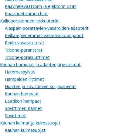
Kaavinelevaattorin ja ejektorin osat
Kaavinreitittimen bitit
Kallioporakoneen leikkuuterät
Alaspäin-porattavien-vasaroiden-adapterit
Reikää-pienemmät-vasarakokoonpanot
Reiän-vasaran-terät
Tricone-poranterät
Tricone-porasuuttimet
Kauhan hampaat ja adapterijärjestelmät
Hammaspylväs
Hampaiden liittimet
Huulten ja sovittimien korjausnenät
Kauhan hampaat
Laatikon hampaat
Sovittimen Kannet
Sovittimet
Kauhan kulmat ja kulmasuojat
Kauhan kulmasuojat