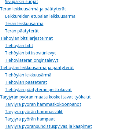
Sivupalkin suojat
Terän leikkuusärmä ja päätyterät
Leikkureiden etupalan leikkuusärmä
Terän leikkuusärmä
Terän päätyterät
Tiehöylän bittijärjestelmät
Tiehöylän bitit
Tiehöylän bittisovitinlevyt
Tiehöyläterän ongintalevyt
Tiehöylän leikkuusärmä ja päätyterät
Tiehöylän leikkuusärmä
Tiehöylän pääteterät
Tiehöylän päätyterän peittokuvat
Täryjyrän pyörän maata koskettavat työkalut
Täryjyrä pyörän hammaskokoonpanot
Täryjyrä pyörän hammasvälit
Täryjyrä pyörän hampaat
Täryjyrä pyöränpuhdistuspylväs ja kaapimet