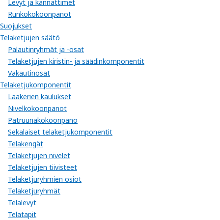
Levyt ja kannattimet
Runkokokoonpanot
Suojukset
Telaketjujen säätö
Palautinryhmät ja -osat
Telaketjujen kiristin- ja säädinkomponentit
Vakautinosat
Telaketjukomponentit
Laakerien kaulukset
Nivelkokoonpanot
Patruunakokoonpano
Sekalaiset telaketjukomponentit
Telakengät
Telaketjujen nivelet
Telaketjujen tiivisteet
Telaketjuryhmien osiot
Telaketjuryhmät
Telalevyt
Telatapit