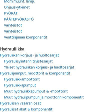
Mom.muunt. lämp.
Ohjauskytkimet
PYÖRÄT
PÄÄTEPYÖRÄSTÖ
Vaihteistot
Vaihteistot
Venttiilijunan komponentit
Hydrauliikka
Hydrauliikan korjaus- ja huoltosarjat
Hydraulisylinterin tiivistesarjat
Yleiset hydrauliikan korjaus- ja huoltosarjat
Hydraulipumput, moottorit & komponentit
Hydrauliikkamoottorit
Hydrauliikkapumput
Muut hydrauliikkapumput & -moottorit
Muut hydraulipumpun ja moottorin komponentit
Hydraulisen vasaran osat
Hydrauliset akut & komponentit