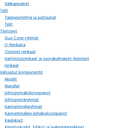
Välikappaleet
Telit
Tappiasetelma ja patruunat
Telit
Tiivisteet
Duo-Cone-ryhmät
O-Renkaita
Tooriset renkaat
Varmistusrenkaat ja suorakulmaiset tiivisteet
renkaat
Valssatut komponentit
Akselit
Alarullat
Johtopyöräkokoonpanot
Johtopyöräryhmät
Kannatinrullaryhmät
Kannatinrullien kehäkokoonpanot
Kaulukset
Kiinnityskorkit, lohkot ja laakerinkiinnikkeet