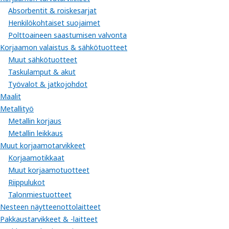
Absorbentit & roiskesarjat
Henkilökohtaiset suojaimet
Polttoaineen saastumisen valvonta
Korjaamon valaistus & sähkötuotteet
Muut sähkötuotteet
Taskulamput & akut
Työvalot & jatkojohdot
Maalit
Metallityö
Metallin korjaus
Metallin leikkaus
Muut korjaamotarvikkeet
Korjaamotikkaat
Muut korjaamotuotteet
Riippulukot
Talonmiestuotteet
Nesteen näytteenottolaitteet
Pakkaustarvikkeet & -laitteet