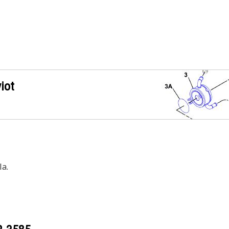
iot
a.