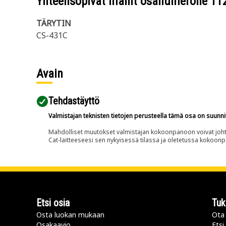
Yhteensopivat mallit osanumerolle
11
TÄRYTIN
CS-431C
Avain
Tehdastäyttö
Valmistajan teknisten tietojen perusteella tämä osa on suunni
Mahdolliset muutokset valmistajan kokoonpanoon voivat johtaa 
Cat-laitteeseesi sen nykyisessä tilassa ja oletetussa kokoon
Etsi osia
Tuk
Osta luokan mukaan
Ota 
Osakaavio
Etsi