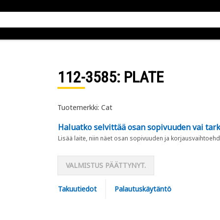
112-3585
: PLATE
Tuotemerkki: Cat
Haluatko selvittää osan sopivuuden vai tark
Lisää laite, niin näet osan sopivuuden ja korjausvaihtoehd
VALMISTUS PÄÄTTYNYT.
Takuutiedot
Palautuskäytäntö