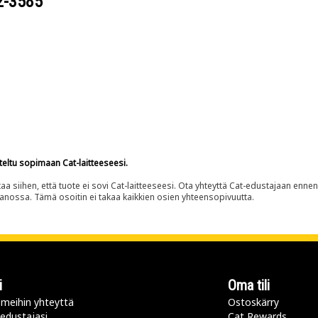
2-3585
teltu sopimaan Cat-laitteeseesi.
siihen, että tuote ei sovi Cat-laitteeseesi. Ota yhteyttä Cat-edustajaan enne
panossa. Tämä osoitin ei takaa kaikkien osien yhteensopivuutta.
i
Oma tili
meihin yhteyttä
Ostoskärry
 edustajasi
Cat Rewards