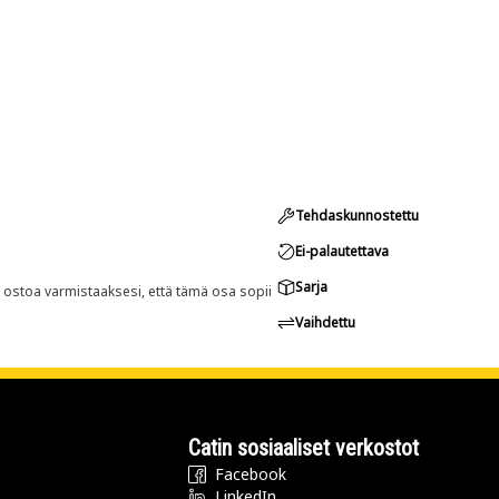
Tehdaskunnostettu
Ei-palautettava
Sarja
n ostoa varmistaaksesi, että tämä osa sopii
Vaihdettu
Catin sosiaaliset verkostot
Facebook
LinkedIn