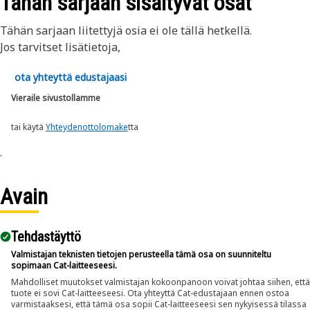
Tähän sarjaan sisältyvät osat
Tähän sarjaan liitettyjä osia ei ole tällä hetkellä.
Jos tarvitset lisätietoja,
ota yhteyttä edustajaasi
Vieraile sivustollamme
tai käytä
Yhteydenottolomake
tta
.
Avain
Tehdastäyttö
Valmistajan teknisten tietojen perusteella tämä osa on suunniteltu
sopimaan Cat-laitteeseesi.
Mahdolliset muutokset valmistajan kokoonpanoon voivat johtaa siihen, että
tuote ei sovi Cat-laitteeseesi. Ota yhteyttä Cat-edustajaan ennen ostoa
varmistaaksesi, että tämä osa sopii Cat-laitteeseesi sen nykyisessä tilassa