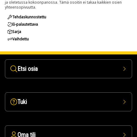
ja oletetussa kokoonpanossa. Tämä osoitin ei takaa kaikkien osien
yhteensopivuutta.
Tehdaskunnostettu
Ei-palautettava
Sarja
Vaihdettu
Etsi osia
Tuki
Oma tili