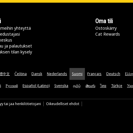
i
Oma tili
meihin yhteyttä
Ostoskärry
 edustajasi
Cat Rewards
keskus
u ja palautukset
uksen tilan kysely
體中文
Čeština
Dansk
Nederlands
Suomi
Français
Deutsch
Ελλη
ă
Русский
Español (Latino)
Svenska
தமிழ்
తెలుగు
ไทย
Türkçe
Укр
y tai jaa henkilötietojani
Oikeudelliset ehdot