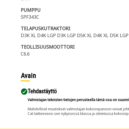
PUMPPU
SPF343C
TELAPUSKUTRAKTORI
D3K XL D4K LGP D3K LGP D5K XL D4K XL D5K LGP
TEOLLISUUSMOOTTORI
C6.6
Avain
Tehdastäyttö
Valmistajan teknisten tietojen perusteella tämä osa on suunni
Mahdolliset muutokset valmistajan kokoonpanoon voivat johtaa 
Cat-laitteeseesi sen nykyisessä tilassa ja oletetussa kokoon