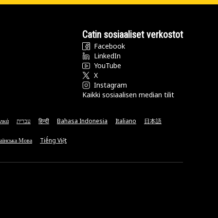
Catin sosiaaliset verkostot
Facebook
LinkedIn
YouTube
X
Instagram
Kaikki sosiaalisen median tilit
νικά
עברית
हिन्दी
Bahasa Indonesia
Italiano
日本語
аїнська Мова
Tiếng Việt