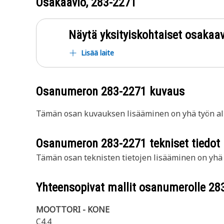
Osakaavio,
283-2271
Näytä yksityiskohtaiset osakaav
Lisää laite
Osanumeron
283-2271
kuvaus
Tämän osan kuvauksen lisääminen on yhä työn all
Osanumeron
283-2271
tekniset tiedot
Tämän osan teknisten tietojen lisääminen on yhä t
Yhteensopivat mallit osanumerolle
28
MOOTTORI - KONE
C4.4