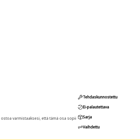
Tehdaskunnostettu
Ei-palautettava
Sarja
n ostoa varmistaaksesi, että tämä osa sopii
Vaihdettu