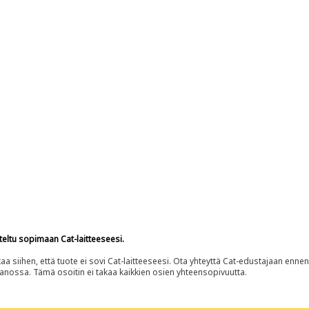
teltu sopimaan Cat-laitteeseesi.
siihen, että tuote ei sovi Cat-laitteeseesi. Ota yhteyttä Cat-edustajaan enne
panossa. Tämä osoitin ei takaa kaikkien osien yhteensopivuutta.