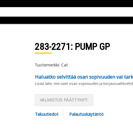
283-2271
: PUMP GP
Tuotemerkki: Cat
Haluatko selvittää osan sopivuuden vai tark
Lisää laite, niin näet osan sopivuuden ja korjausvaihtoehd
VALMISTUS PÄÄTTYNYT.
Takuutiedot
Palautuskäytäntö