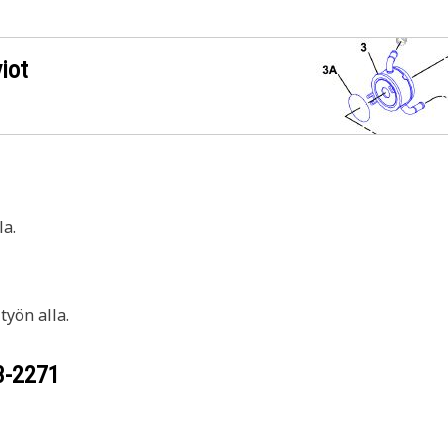
iot
a.
yön alla.
3-2271