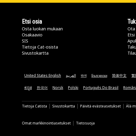
Etsi osia
Tuk
Osta luokan mukaan
Ota 
Osakaavio
Etsi
SIS
Apu
Tietoja Cat-osista
Taku
Sivustokartta
Tila
United States English
العربية
বাংলা
Български
简体中文
繁
ಕನ್ನಡ
한국어
Norsk
Polski
Português Do Brasil
Român
Tietoja Catista
Sivustokartta
Päivitä evästeasetukset
Älä my
Omat markkinointiasetukset
Tietosuoja