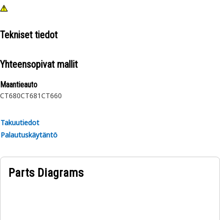
Tekniset tiedot
Yhteensopivat mallit
Maantieauto
CT680
CT681
CT660
Takuutiedot
Palautuskäytäntö
Parts Diagrams