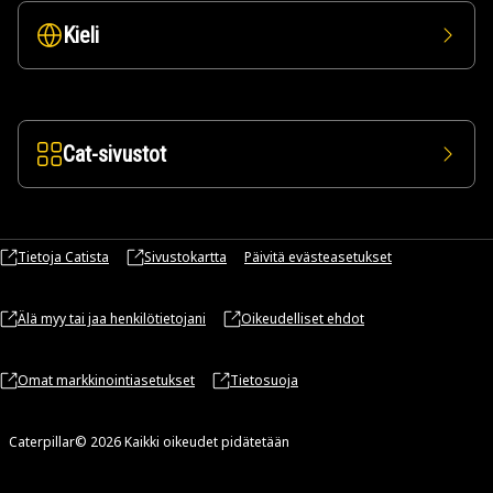
Kieli
Cat-sivustot
Tietoja Catista
Sivustokartta
Päivitä evästeasetukset
Älä myy tai jaa henkilötietojani
Oikeudelliset ehdot
Omat markkinointiasetukset
Tietosuoja
Caterpillar© 2026 Kaikki oikeudet pidätetään