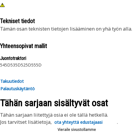
Tekniset tiedot
Tämän osan teknisten tietojen lisääminen on yhä työn alla.
Yhteensopivat mallit
Juontotraktori
545D
535D
525D
555D
Takuutiedot
Palautuskäytäntö
Tähän sarjaan sisältyvät osat
Tähän sarjaan liitettyjä osia ei ole tällä hetkellä.
Jos tarvitset lisätietoja,
.
ota yhteyttä edustajaasi
Vieraile sivustollamme