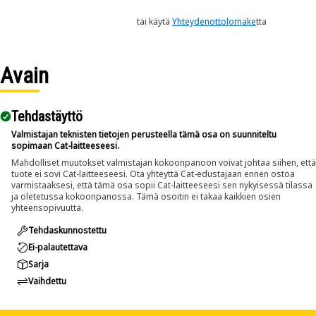
tai käytä
Yhteydenottolomake
tta
Avain
Tehdastäyttö
Valmistajan teknisten tietojen perusteella tämä osa on suunniteltu
sopimaan Cat-laitteeseesi.
Mahdolliset muutokset valmistajan kokoonpanoon voivat johtaa siihen, että
tuote ei sovi Cat-laitteeseesi. Ota yhteyttä Cat-edustajaan ennen ostoa
varmistaaksesi, että tämä osa sopii Cat-laitteeseesi sen nykyisessä tilassa
ja oletetussa kokoonpanossa. Tämä osoitin ei takaa kaikkien osien
yhteensopivuutta.
Tehdaskunnostettu
Ei-palautettava
Sarja
Vaihdettu