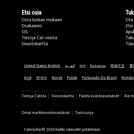
Etsi osia
Tuk
Osta luokan mukaan
Ota 
Osakaavio
Etsi
SIS
Apu
Tietoja Cat-osista
Taku
Sivustokartta
Tila
United States English
العربية
বাংলা
Български
简体中文
繁
ಕನ್ನಡ
한국어
Norsk
Polski
Português Do Brasil
Român
Tietoja Catista
Sivustokartta
Päivitä evästeasetukset
Älä my
Omat markkinointiasetukset
Tietosuoja
Caterpillar© 2026 Kaikki oikeudet pidätetään