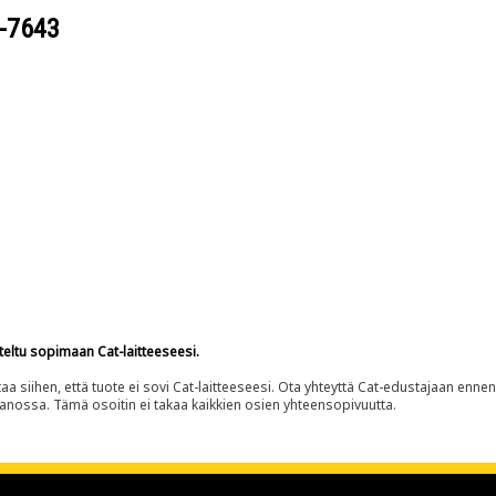
-7643
teltu sopimaan Cat-laitteeseesi.
siihen, että tuote ei sovi Cat-laitteeseesi. Ota yhteyttä Cat-edustajaan enne
panossa. Tämä osoitin ei takaa kaikkien osien yhteensopivuutta.