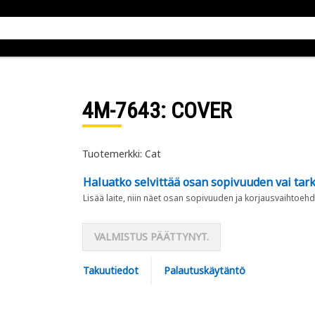
4M-7643
: COVER
Tuotemerkki: Cat
Haluatko selvittää osan sopivuuden vai tark
Lisää laite, niin näet osan sopivuuden ja korjausvaihtoehd
VALMISTUS PÄÄTTYNYT.
Takuutiedot
Palautuskäytäntö