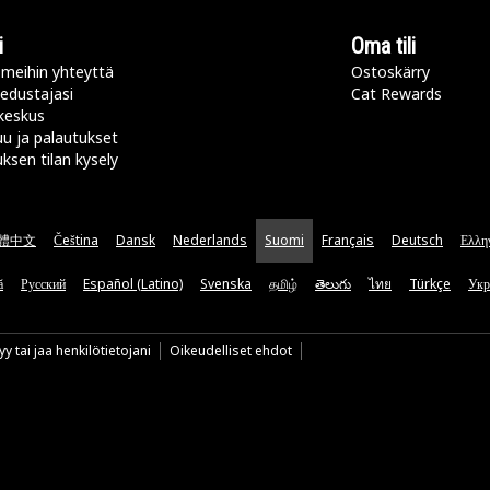
i
Oma tili
meihin yhteyttä
Ostoskärry
 edustajasi
Cat Rewards
keskus
u ja palautukset
uksen tilan kysely
體中文
Čeština
Dansk
Nederlands
Suomi
Français
Deutsch
Ελλη
ă
Русский
Español (Latino)
Svenska
தமிழ்
తెలుగు
ไทย
Türkçe
Укр
y tai jaa henkilötietojani
Oikeudelliset ehdot