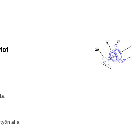
iot
a.
yön alla.