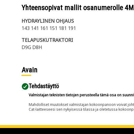
Yhteensopivat mallit osanumerolle
4M
HYDRAYLINEN OHJAUS
143 141 161 151 181 191
TELAPUSKUTRAKTORI
D9G D8H
Avain
Tehdastäyttö
Valmistajan teknisten tietojen perusteella tämä osa on suunni
Mahdolliset muutokset valmistajan kokoonpanoon voivat johtaa 
Cat-laitteeseesi sen nykyisessä tilassa ja oletetussa kokoon