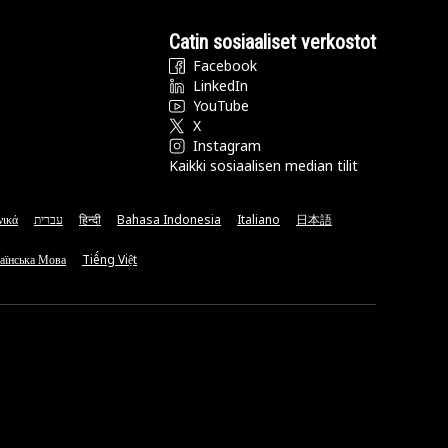
Catin sosiaaliset verkostot
Facebook
LinkedIn
YouTube
X
Instagram
Kaikki sosiaalisen median tilit
νικά
עברית
हिन्दी
Bahasa Indonesia
Italiano
日本語
аїнська Мова
Tiếng Việt