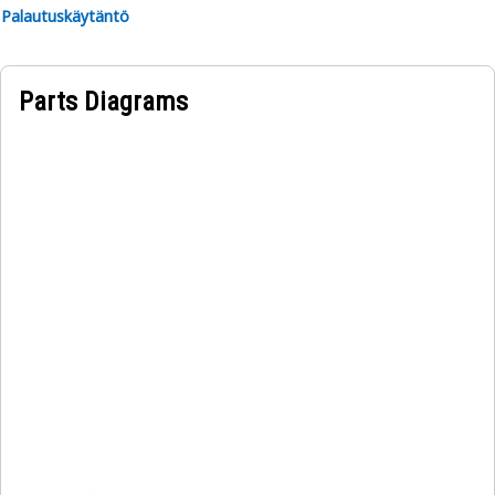
• Tarjoaa ääni- ja lämpöeristyksen kuljettajan mukavuutta
Palautuskäytäntö
lisää
• Parantaa koneiden yleistä estetiikkaa
• Helpottaa operaattoreiden nopeaa sisään- ja ulostuloa
Parts Diagrams
Käyttökohteet:
Ohjaamon ovi sijaitsee ohjaamon vasemmalla puolella,
jotta kuljettajalla on turvallinen ja vaivaton pääsy
ohjaamoon.