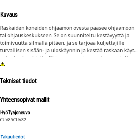
Kuvaus
Raskaiden koneiden ohjaamon ovesta pääsee ohjaamoon
tai ohjauskeskukseen. Se on suunniteltu kestävyyttä ja
toimivuutta silmällä pitäen, ja se tarjoaa kuljettajille
turvallisen sisään- ja uloskäynnin ja kestää raskaan käytön
ankaria olosuhteita. Ohjaamon ovet on usein varustettu
turvaominaisuuksilla ja -mekanismeilla, jotka varmistavat
kuljettajan hyvinvoinnin.
Tekniset tiedot
Ominaisuudet:
• Vankka rakenne takaa pitkäkestoisen luotettavuuden
Yhteensopivat mallit
• Turvalliset lukitusmekanismit kuljettajan turvallisuuden
takaamiseksi
HyöTyajoneuvo
• Kestää ympäristötekijöitä, kuten pölyä, kosteutta ja
CUV85
CUV82
tärinää
• Ergonomiset kahvat ja helppokäyttöiset salvat
Takuutiedot