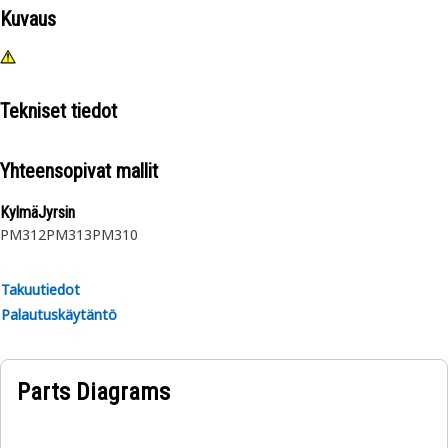
Kuvaus
Tekniset tiedot
Yhteensopivat mallit
KylmäJyrsin
PM312
PM313
PM310
Takuutiedot
Palautuskäytäntö
Parts Diagrams