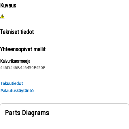
Kuvaus
Tekniset tiedot
Yhteensopivat mallit
Kaivurikuormaaja
446D
446B
446
450E
450F
Takuutiedot
Palautuskäytäntö
Parts Diagrams