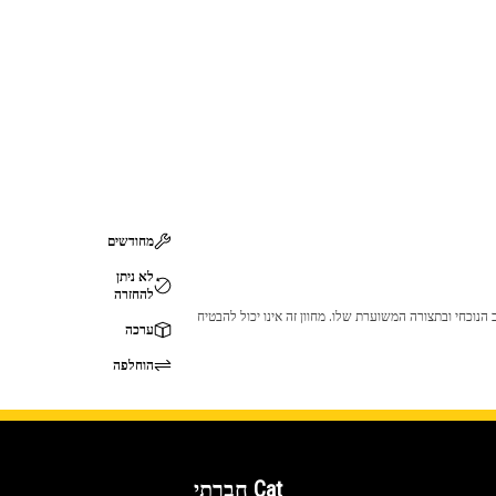
מחודשים
לא ניתן
להחזרה
 לכך שהמוצר לא יתאים לציוד ה-Cat שלך. אנא התייעץ עם סוכן ה-Cat שלך לפני הרכישה כדי לוודא שחלק זה מתאים לציוד ה-Cat שלך במצב הנוכחי ובתצורה המשוערת שלו. מחוון זה אינו יכול להבטיח
ערכה
הוחלפה
Cat חברתי