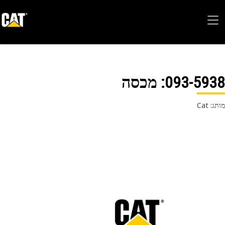
093-59
: מכסה
 Cat