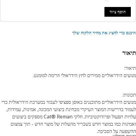
הוסף ציוד
נס כדי להציג את מחיר הלקוח שלך
אור
ור:
עים הידראוליים ממירים לחץ הידראולי וזרימה למומנט.
נות:
עים הידראוליים מתוכננים באופן ספציפי לעבוד במערכת הידראולית כדי
וד בדרישות המוצר העיקרי מבחינת ביצועי המכונה, אמינות, עמידות,
עלויות תפעול ופרודוקטיביות. חלקי Cat®‎ Reman מספקים ביצועים
ינות כמו במוצר חדש בשבריר מהעלות של מוצר חדש - תוך צמצום
פעה על הסביבה.