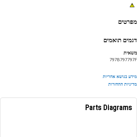
רטים
מים תואמים
אית
797B
797
79
ע בנושא אחריות
ניות ההחזרות
Parts Diagrams