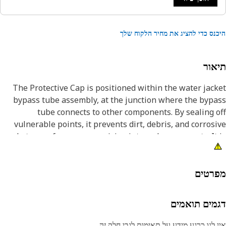
נס כדי להציג את מחיר הלקוח שלך
אור
The Protective Cap is positioned within the water jac
bypass tube assembly, at the junction where the byp
tube connects to other components. By sealing 
vulnerable points, it prevents dirt, debris, and corros
substances from compromising internal components. It
made up of strong and durable material, such as plastic,
ensure strength and withstand high operating conditio
רטים
Attribut
• Provided with corrosion resistance and can withstan
מים תואמים
exposure to harsh environmen
• Low-density polyethylene is resistant to many chemical
 לנו כרגע מידע על תאימות לגבי חלק זה.