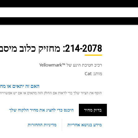
214-2078
: מחזיק כלוב מיסב
רכיב חטיבת הינע של Yellowmark™‎
מותג: Cat
האם זה יתאים או מחפ
הוסף את הציוד שלך כדי לראות אם החלק הזה מתאים או אם יש אפשרויות ת
בדוק מחיר
היכנס כדי להציג את מחיר הלקוח שלך
מידע בנושא אחריות
מדיניות ההחזרות