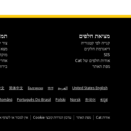
מציאת חלפים
תמי
קנייה לפי קטגוריה
צור 
דיאגרמת חלקים
מצא 
SIS
מוקד
אודות חלפים של Cat
אחרי
מפת האתר
בירור
United States English
العربية
বাংলা
Български
简体中文
中文
Română
Português Do Brasil
Polski
Norsk
한국어
ಕನ್ನಡ
אודות Cat
מפת האתר
עדכון הגדרות קובצי Cookie
אין למכור או לשתף א