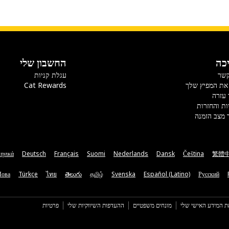
כה
החשבון שלי
קשר
עגלת קניות
את המפיץ שלך
Cat Rewards
 עזרה
ות והחזרות
 מצב הזמנה
ηνικά
Deutsch
Français
Suomi
Nederlands
Dansk
Čeština
繁體
Мова
Türkçe
ไทย
తెలుగు
தமிழ்
Svenska
Español (Latino)
Русский
ת המידע האישי שלי
מונחים משפטיים
ההעדפות השיווקיות שלי
פרטיות