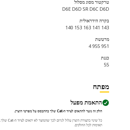
טרקטור מסוג מסלול
D6E D6D SR D6C D6D
בקרה הידראולית
143 141 163 153 140
מרטשת
951 955 4
כננת
55
מפתח
התאמת מפעל
חלק זה נועד להתאים לציוד ה-Cat שלך בהתבסס על מפרטי היצרן.
תאימות לכל החלקים.