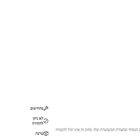
מחודשים
לא ניתן
להחזרה
 לכך שהמוצר לא יתאים לציוד ה-Cat שלך. אנא התייעץ עם סוכן ה-Cat שלך לפני הרכישה כדי לוודא שחלק זה מתאים לציוד ה-Cat שלך במצב הנוכחי ובתצורה המשוערת שלו. מחוון זה אינו יכול להבטיח
ערכה