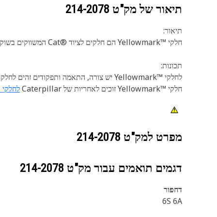
תיאור של מק"ט
214-2078
תיאור:
חלקי ™Yellowmark הם חלקים לציוד ®Cat המשווקים בשוק חלקי החילוף.
תכונות:
לחלקי ™Yellowmark יש צורה, התאמה ותפקודים זהים לחלקי Premium Cat.
חלקי ™Yellowmark זוכים לאחריות של Caterpillar
לחלקי ™llowmark
מפרט למק"ט
214-2078
דגמים תואמים עבור מק"ט
214-2078
דחפור
6S 6A