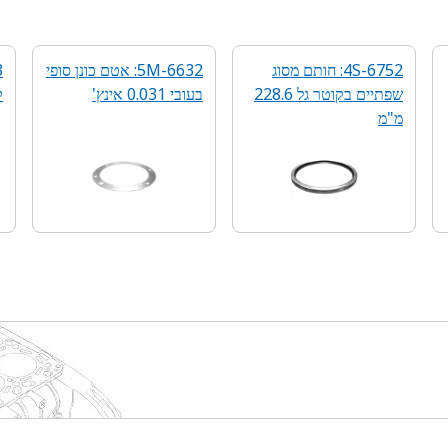
4S-6752: חותם מסוג
5M-6632: אטם כונן סופי
שפתיים בקוטר גל 228.6
בעובי 0.031 אינץ'
ק
מ"מ