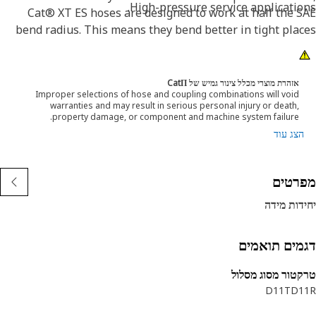
High-pressure service applicatio
Cat® XT ES hoses are designed to work at half the 
bend radius. This means they bend better in tight pla
and substantially reduce hose length requirements. Th
features provide easier installation, long life and excell
dependabili
אזהרת מוצרי מכלל צינור גמיש של CatΠ
Improper selections of hose and coupling combinations will void
warranties and may result in serious personal injury or death,
property damage, or component and machine system failure.
הצג עוד
מפרט
יחידות מ
דגמים תואמ
טרקטור מסוג מס
D11T
D1