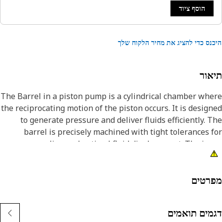
הוסף ציוד
נס כדי להציג את מחיר הלקוח שלך
אור
The Barrel in a piston pump is a cylindrical chamber wh
the reciprocating motion of the piston occurs. It is desig
to generate pressure and deliver fluids efficiently. 
barrel is precisely machined with tight tolerances 
proper sealing and optimal fluid displacement. The in
surface of the barrel is finished to minimize friction 
facilitate smooth piston movement. It works in conjunct
with the piston, seals, and valves to create a relia
רטים
pumping mechanis
מים תואמים
Attribut