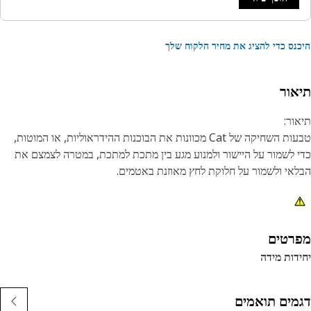
נס כדי להציג את מחיר הלקוח שלך
אור
ור:
טבעות השחיקה של Cat מכוונות את הבוכנות ההידראוליות, או המוטות,
 לשמור על היישור ולמנוע מגע בין מתכת למתכת, במטרה לצמצם את
אי ולשמור על חלוקת לחץ מאוזנת באטמים.
נות:
ומר: ניילון
וך בזווית 25 מעלות
רטים
ים לקדח בקוטר 120 מ"מ (4.72 אינץ')
דות מידה
 מ"מ (0.10 אינץ')
מים תואמים
ום: