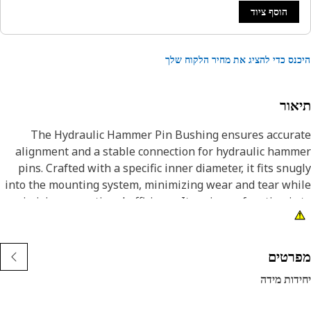
הוסף ציוד
נס כדי להציג את מחיר הלקוח שלך
אור
The Hydraulic Hammer Pin Bushing ensures accura
alignment and a stable connection for hydraulic ham
pins. Crafted with a specific inner diameter, it fits snu
into the mounting system, minimizing wear and tear wh
maximizing operational efficiency. Its primary function is
support and facilitate the movement of hydraulic ham
pins, enabling reliable performance and prolon
lifespan of the equipme
רטים
דות מידה
Attribut
• Reduces wear and friction between the pin and mountin