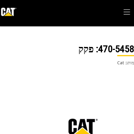
470-54
: פקק
 Cat