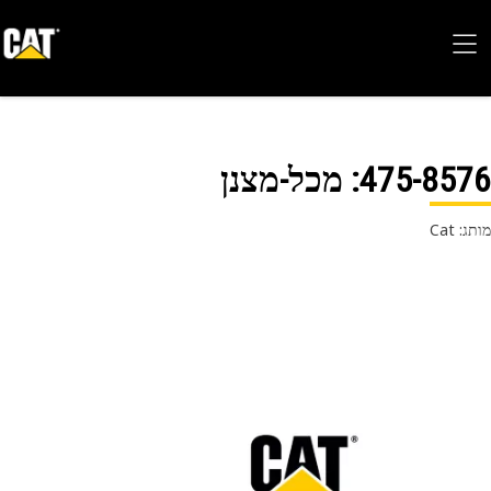
475-85
: מכל-מצנן
 Cat