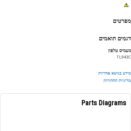
רטים
מים תואמים
יס טלפון
TL94
ע בנושא אחריות
ניות ההחזרות
Parts Diagrams