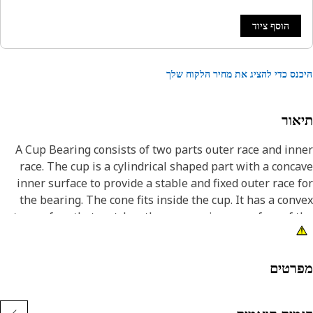
הוסף ציוד
נס כדי להציג את מחיר הלקוח שלך
אור
A Cup Bearing consists of two parts outer race and in
race. The cup is a cylindrical shaped part with a conc
inner surface to provide a stable and fixed outer race 
the bearing. The cone fits inside the cup. It has a con
outer surface that matches the concave inner surface of 
cup and is designed to rotate with the shaft and trans
the load to the c
רטים
Attribut