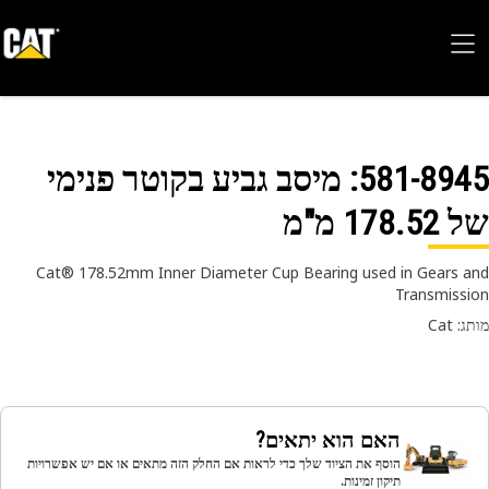
581-89
: מיסב גביע בקוטר פנימי
178. מ"מ
Cat® 178.52mm Inner Diameter Cup Bearing used in Gears 
Transmiss
 Cat
האם הוא יתאים?
הוסף את הציוד שלך כדי לראות אם החלק הזה מתאים או אם יש אפשרויות
תיקון זמינות.