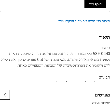
הוסף ציוד
נס כדי להציג את מחיר הלקוח שלך
אור
ור:
589-0440 היא מנורת הצפה רחבה עם אלומה גבוהה המספקת ראות
מצוינת בתנאי תאורה חלשים. פנסי עבודה של Cat עוזרים להפוך את הלילה
ם ולהגביר את הפרודוקטיביות של המכונות והמפעילים כאחד.
נות:
אורת לד עגול קומפקטית לעבודה/הצפה
רטים
DT  פינים מובנה
דות מידה
חיצוני: 93 מ"מ (3.7 אינץ')