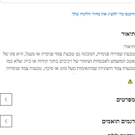
נס כדי להציג את מחיר הלקוח שלך
אור
ור:
ת שמירה פנימית, המכונה גם טבעת צמד פנימית או מעגל, היא סוג של
 המשמש לאבטחת ושימור של רכיבים בתוך קידוח או בית. שלא כמו
ות צמד חיצוניות שמתאימות מעל מוט או סיכה, טבעות צמד פנימיות
קנות בתוך שקע או חריץ כדי להחזיק רכיבים במקומם. המטרה העיקרית
טבעת הצמדה פנימית היא למנוע תנועה צירית או תזוזה של רכיבים
ך קידוח או בית. הוא פועל כהתקן שמירה, מחזיק רכיבים כגון מיסבים,
ים או אטמים במקומם בצורה מאובטחת.
רטים
נות:
יוצרים לפי מפרט מדויק ובנויים לעמידות, אמינות ופרודוקטיביות.
מים תואמים
שוי מחומרים עמידים המעניקים חוזק ועמידות בפני קורוזיה.
בעת ההצמדה הדחוסה מוכנסת לחריץ או לשקע בקדח.