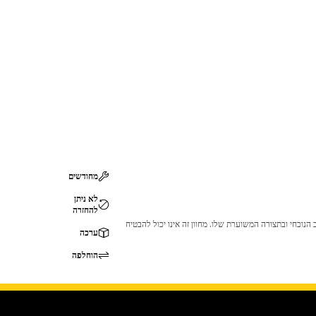
מחודשים
לא ניתן
להחזרה
 לכך שהמוצר לא יתאים לציוד ה-Cat שלך. אנא התייעץ עם סוכן ה-Cat שלך לפני הרכישה כדי לוודא שחלק זה מתאים לציוד ה-Cat שלך במצב הנוכחי ובתצורה המשוערת שלו. מחוון זה אינו יכול להבטיח
ערכה
הוחלפה