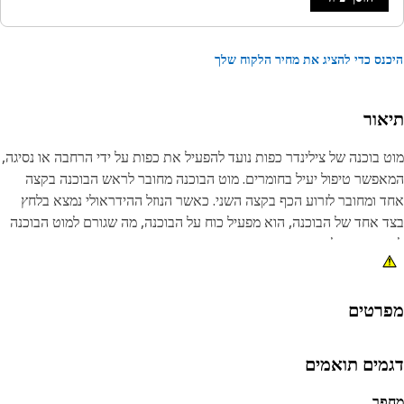
נס כדי להציג את מחיר הלקוח שלך
אור
 בוכנה של צילינדר כפות נועד להפעיל את כפות על ידי הרחבה או נסיגה,
פשר טיפול יעיל בחומרים. מוט הבוכנה מחובר לראש הבוכנה בקצה
 ומחובר לזרוע הכף בקצה השני. כאשר הנוזל ההידראולי נמצא בלחץ
 אחד של הבוכנה, הוא מפעיל כוח על הבוכנה, מה שגורם למוט הבוכנה
ארך או לסגת.
נות:
מידה בעומסים כבדים ובלחצים בעלי השפעה גבוהה
רטים
• מסופק עם חוט M50 X 2 בקצה אחד כדי להבטיח הרכבה בטוחה של
כנה עם מוט
מים תואמים
ומים:
פר