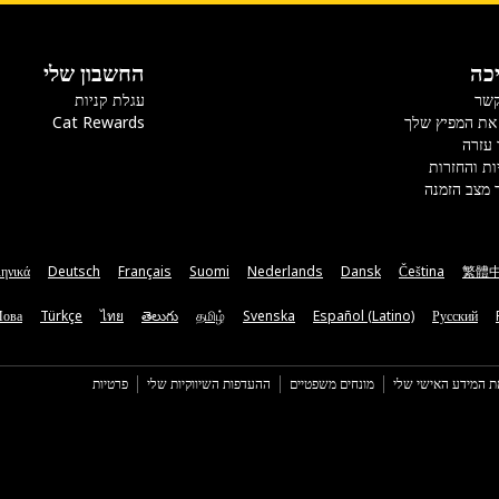
כה
החשבון שלי
קשר
עגלת קניות
את המפיץ שלך
Cat Rewards
 עזרה
ות והחזרות
 מצב הזמנה
ηνικά
Deutsch
Français
Suomi
Nederlands
Dansk
Čeština
繁體
Мова
Türkçe
ไทย
తెలుగు
தமிழ்
Svenska
Español (Latino)
Русский
ת המידע האישי שלי
מונחים משפטיים
ההעדפות השיווקיות שלי
פרטיות