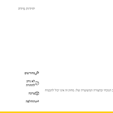
יחידות מידה
מחודשים
לא ניתן
להחזרה
 לכך שהמוצר לא יתאים לציוד ה-Cat שלך. אנא התייעץ עם סוכן ה-Cat שלך לפני הרכישה כדי לוודא שחלק זה מתאים לציוד ה-Cat שלך במצב הנוכחי ובתצורה המשוערת שלו. מחוון זה אינו יכול להבטיח
ערכה
הוחלפה