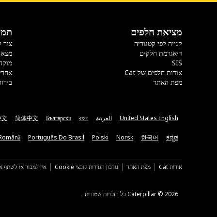
מציאת חלפים
תמי
קנייה לפי קטגוריה
צור 
דיאגרמת חלקים
מצא 
SIS
מוקד
אודות חלפים של Cat
אחרי
מפת האתר
בירור
United States English
العربية
বাংলা
Български
简体中文
中文
Română
Português Do Brasil
Polski
Norsk
한국어
ಕನ್ನಡ
אודות Cat
מפת האתר
עדכון הגדרות קובצי Cookie
אין למכור או לשתף א
Caterpillar ©‎ 2026 כל הזכויות שמורות